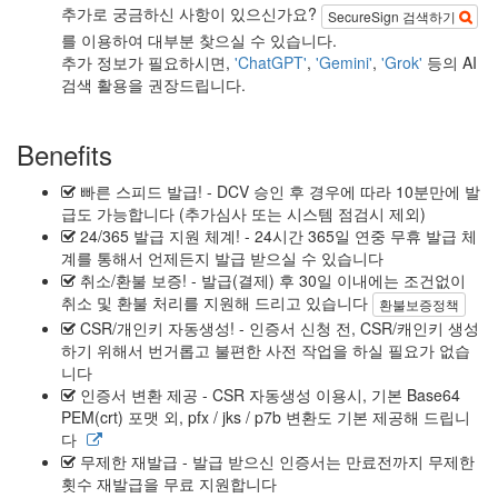
추가로 궁금하신 사항이 있으신가요?
SecureSign 검색하기
를 이용하여 대부분 찾으실 수 있습니다.
추가 정보가 필요하시면,
'ChatGPT'
,
'Gemini'
,
'Grok'
등의 AI
검색 활용을 권장드립니다.
Benefits
빠른 스피드 발급!
- DCV 승인 후 경우에 따라 10분만에 발
급도 가능합니다 (추가심사 또는 시스템 점검시 제외)
24/365 발급 지원 체계!
- 24시간 365일 연중 무휴 발급 체
계를 통해서 언제든지 발급 받으실 수 있습니다
취소/환불 보증!
- 발급(결제) 후 30일 이내에는 조건없이
취소 및 환불 처리를 지원해 드리고 있습니다
환불보증정책
CSR/개인키 자동생성!
- 인증서 신청 전, CSR/캐인키 생성
하기 위해서 번거롭고 불편한 사전 작업을 하실 필요가 없습
니다
인증서 변환 제공
- CSR 자동생성 이용시, 기본 Base64
PEM(crt) 포맷 외, pfx / jks / p7b 변환도 기본 제공해 드립니
다
무제한 재발급
- 발급 받으신 인증서는 만료전까지 무제한
횟수 재발급을 무료 지원합니다