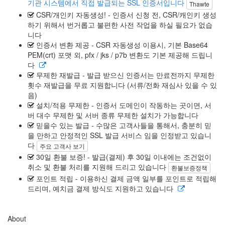
기관 시스템에서 직접 발급되는 SSL 인증서입니다
Thawte
CSR/개인키 자동생성!
- 인증서 신청 전, CSR/캐인키 생성
하기 위해서 번거롭고 불편한 사전 작업을 하실 필요가 없습
니다
인증서 변환 제공
- CSR 자동생성 이용시, 기본 Base64
PEM(crt) 포맷 외, pfx / jks / p7b 변환도 기본 제공해 드립니
다
무제한 재발급
- 발급 받으신 인증서는 만료전까지 무제한
횟수 재발급을 무료 지원합니다 (서류/전화 재심사 있을 수 있
음)
설치/적용 무제한
- 인증서 도메인이 작동하는 곳이면, 서
버 대수 무제한 및 서버 종류 무제한 설치가 가능합니다
믿을수 있는 발급
- 수많은 고객사들을 통해서, 충분히 믿
을 만하고 안정적인 SSL 발급 서비스 임을 인정받고 있습니
다
주요 고객사 보기
30일 환불 보증!
- 발급(결제) 후 30일 이내에는 조건없이
취소 및 환불 처리를 지원해 드리고 있습니다
환불보증정책
포인트 적립
- 이용하신 결제 금액 일부를 포인트로 적립해
드리며, 예치금 결제 방식도 지원하고 있습니다
About