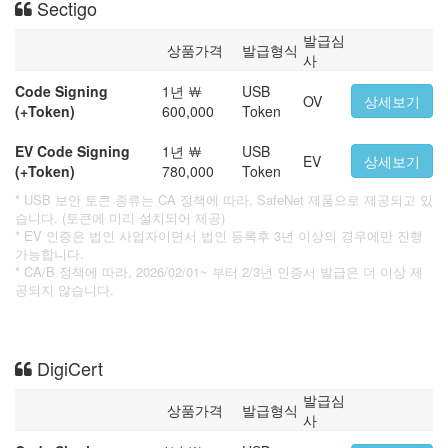
Sectigo
발급심
상품가격
발급형식
사
Code Signing
1년 ￦
USB
OV
상세보기
(+Token)
600,000
Token
EV Code Signing
1년 ￦
USB
EV
상세보기
(+Token)
780,000
Token
* USB 보안 토큰 종류는 CA 정책에 따라, SafeNet 제품으로 제공되고 있
습니다. (토큰에 미리 설치되어 제공)
* EV 인증은 법인 사업자이면서 법인 등록후 3년 이상의 경우에만 진행
가능합니다.
* CA/B 정책에 따라, 2026/02/01~ 부터 2/3년 인증서 발급은 더 이상 제
공되지 않습니다.
DigiCert
발급심
상품가격
발급형식
사