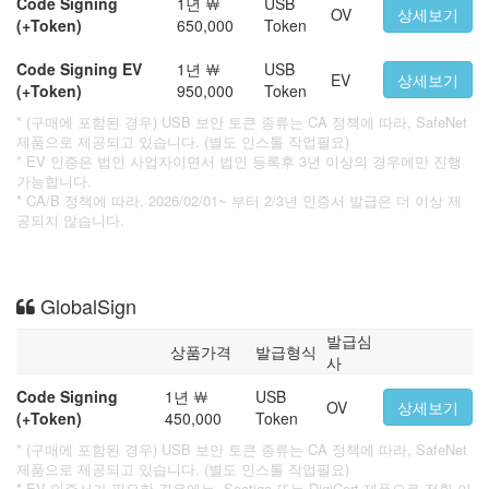
Code Signing
1년 ￦
USB
OV
상세보기
(+Token)
650,000
Token
Code Signing EV
1년 ￦
USB
EV
상세보기
(+Token)
950,000
Token
* (구매에 포함된 경우) USB 보안 토큰 종류는 CA 정책에 따라, SafeNet
제품으로 제공되고 있습니다. (별도 인스톨 작업필요)
* EV 인증은 법인 사업자이면서 법인 등록후 3년 이상의 경우에만 진행
가능합니다.
* CA/B 정책에 따라, 2026/02/01~ 부터 2/3년 인증서 발급은 더 이상 제
공되지 않습니다.
GlobalSign
발급심
상품가격
발급형식
사
Code Signing
1년 ￦
USB
OV
상세보기
(+Token)
450,000
Token
* (구매에 포함된 경우) USB 보안 토큰 종류는 CA 정책에 따라, SafeNet
제품으로 제공되고 있습니다. (별도 인스톨 작업필요)
* EV 인증서가 필요한 경우에는, Sectigo 또는 DigiCert 제품으로 전환 이