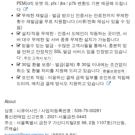
PEM(crt) 포맷 외, pfx / jks / p7b 변환도 기본 제공해 드립니
다
무제한 재발급
- 발급 받으신 인증서는 만료전까지 무제한
횟수 재발급을 무료 지원합니다 (서류/전화 재심사 있을 수 있
음)
설치/적용 무제한
- 인증서 도메인이 작동하는 곳이면, 서
버 대수 무제한 및 서버 종류 무제한 설치가 가능합니다
믿을수 있는 발급
- 수많은 고객사들을 통해서, 충분히 믿
을 만하고 안정적인 SSL 발급 서비스 임을 인정받고 있습니
다
주요 고객사 보기
30일 환불 보증!
- 발급(결제) 후 30일 이내에는 조건없이
취소 및 환불 처리를 지원해 드리고 있습니다
환불보증정책
포인트 적립
- 이용하신 결제 금액 일부를 포인트로 적립해
드리며, 예치금 결제 방식도 지원하고 있습니다
About
상호 : 시큐어사인 / 사업자등록번호 : 539-75-00281
통신판매업 신고번호 : 2021-서울금천-0443
주소 : 서울특별시 금천구 가산디지털2로 98, 2동 1107호(가산동,
IT캐슬)
support@securesign.kr