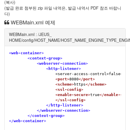
(복사)
(발급 완료 첨부된 zip 파일 내역은, 발급 내역서 PDF 참조 바랍니
다)
WEBMain.xml 예제
WEBMain.xml : /JEUS_
HOME/config/HOST_NAME/HOST_NAME_ENGINE_TYPE_ENGI
<
web-container
>
<
context-group
>
<
webserver-connection
>
<
http-listener
>
                    <server-access-control>false</se
<
port
>
8080
</
port
>
<
scheme
>
https
</
scheme
>
<
ssl-config
>
<
enable-secure
>
true
</
enable-secu
</
ssl-config
>
</
http-listener
>
</
webserver-connection
>
</
context-group
>
</
web-container
>