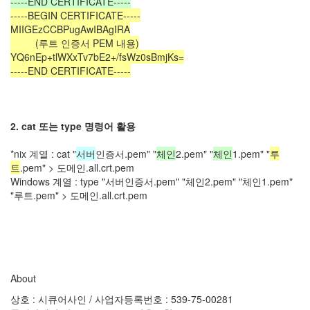
-----END CERTIFICATE-----
-----BEGIN CERTIFICATE-----
MIIGEzCCBPugAwIBAgIRA
(루트 인증서 PEM 내용)
YQ6nEp+tlWXxTv7bE2+/fsWz0sBmjKs=
-----END CERTIFICATE-----
2. cat 또는 type 명령어 활용
*nix 계열 : cat "
서버
인증서.pem" "
체인
2.pem" "
체인
1.pem" "
루
트
.pem" > 도메인.all.crt.pem
Windows 계열 : type "서버인증서.pem" "체인2.pem" "체인1.pem"
"루트.pem" > 도메인.all.crt.pem
About
상호 : 시큐어사인 / 사업자등록번호 : 539-75-00281