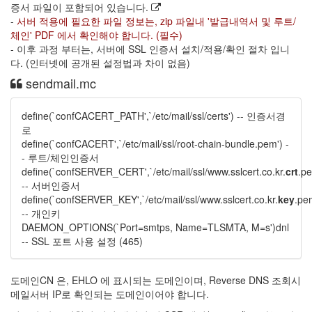
증서 파일이 포함되어 있습니다.
-
서버 적용에 필요한 파일 정보는, zip 파일내 '발급내역서 및 루트/
체인' PDF 에서 확인해야 합니다. (필수)
- 이후 과정 부터는, 서버에 SSL 인증서 설치/적용/확인 절차 입니
다. (인터넷에 공개된 설정법과 차이 없음)
sendmail.mc
define(`confCACERT_PATH',`/etc/mail/ssl/certs') -- 인증서경
로
define(`confCACERT',`/etc/mail/ssl/root-chain-bundle.pem') -
- 루트/체인인증서
define(`confSERVER_CERT',`/etc/mail/ssl/www.sslcert.co.kr.
crt
.pe
-- 서버인증서
define(`confSERVER_KEY',`/etc/mail/ssl/www.sslcert.co.kr.
key
.pe
-- 개인키
DAEMON_OPTIONS(`Port=smtps, Name=TLSMTA, M=s')dnl
-- SSL 포트 사용 설정 (465)
도메인CN 은, EHLO 에 표시되는 도메인이며, Reverse DNS 조회시
메일서버 IP로 확인되는 도메인이어야 합니다.