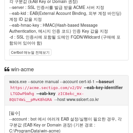
각 구분값 (EAB Key or Domain 권장)
--server : SSL 인증서를 발급 받을 ACME 서버 지정
--eab-kid : EAB(External Account Binding, 외부 계정 바인딩)
계정 ID 값을 지정
--eab-hmac-key : HMAC(Hash-based Message
Authentication, 메시지 인증 코드) 인증 Key 값을 지정
-d : SSL 인증서에 포함될 도메인 FQDN/Wildcard (구매에 포
함되어 있어야 함)
Certbot 매뉴얼 전체보기
win-acme
wacs.exe --source manual --account cert-id-1
--baseuri
--eab-key-identifier
https://acme.sectigo.com/v2/DV
--eab-key
LTGDwPbWhg
zIC8ekc_mx-
--host www.sslcert.co.kr
8QU74Wi__pMvK8hGRA
[필수]
--account : bot 에서 여러개 EAB 설정/실행이 필요한 경우, 각
구분값 (EAB Key or Domain 권장) (기본 경로 :
C:\ProgramData\win-acme)